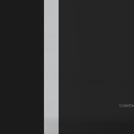
Code/De