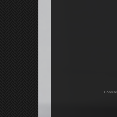
Code/De