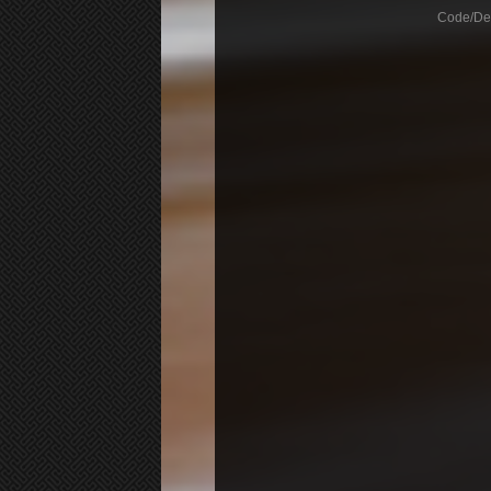
Code/De